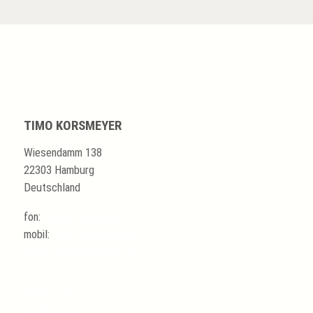
TIMO KORSMEYER
Wiesendamm 138
22303 Hamburg
Deutschland
fon:
+49.40.94786326
mobil:
+49.152.02821661
https://timokorsmeyer.de
Impressum
Datenschutz